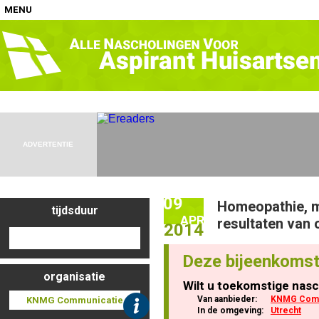
MENU
Home
Nascholingen op locatie (agenda)
ADVERTENTIE
09
Homeopathie, m
tijdsduur
Nascholingen online (elearning)
APR
resultaten van 
2014
Deze bijeenkomst
organisatie
Wilt u toekomstige nasc
Nascholingen op aanvraag (in-company)
Van aanbieder:
KNMG Comm
KNMG Communicatie
In de omgeving:
Utrecht