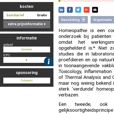
kosten
basistarief
Gratis
Nascholing aanmelden
Nascholing
Organisatie
extra prijsinformatie
Homeopathie is een cont
onderzoek bij patiënten 
informatie
omdat het werkingsme
Zoek op kaart
gebied:
opgehelderd is.* Niet z
Somatiek
studies die in laboratori
ICPC:
proefdieren en op natuur
A
in toonaangevende vakbl
Registreren
Toxicology, Inflammation
sponsoring
of Thermal Analysis and C
Onbekend
maar nog weinig bekend in
sterk ‘verdunde’ homeopa
verbazen.
Inloggen
Een tweede, ook o
gelijksoortigheidsprincip