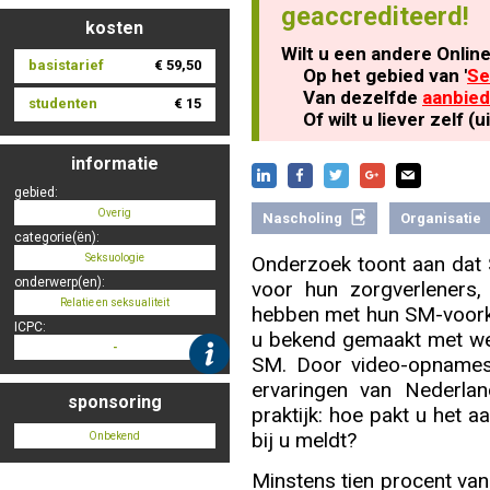
geaccrediteerd!
kosten
Wilt u een andere Onlin
basistarief
€ 59,50
Nascholing aanmelden
Op het gebied van '
Se
Van dezelfde
aanbied
studenten
€ 15
Of wilt u liever zelf 
informatie
Zoek op kaart
gebied:
Overig
Nascholing
Organisatie
categorie(ën):
Seksuologie
Onderzoek toont aan dat
onderwerp(en):
voor hun zorgverleners
Registreren
Relatie en seksualiteit
hebben met hun SM-voorkeu
ICPC:
u bekend gemaakt met wet
-
SM. Door video-opnames 
ervaringen van Nederla
sponsoring
praktijk: hoe pakt u het
Inloggen
bij u meldt?
Onbekend
Minstens tien procent va