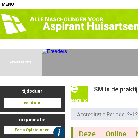
MENU
Home
Nascholingen op locatie (agenda)
ADVERTENTIE
e
SM in de prakti
tijdsduur
Nascholingen online (elearning)
learning
ca. 6 uur
Accreditatie Periode: 2-
organisatie
Nascholingen op aanvraag (in-company)
Forta Opleidingen
Deze Online 