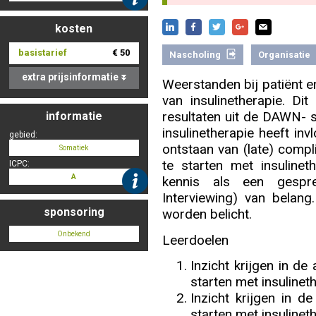
kosten
Nascholing aanmelden
basistarief
€ 50
Nascholing
Organisatie
extra prijsinformatie
Weerstanden bij patiënt en
van insulinetherapie. Di
resultaten uit de DAWN- 
informatie
Zoek op kaart
insulinetherapie heeft in
gebied:
ontstaan van (late) compli
Somatiek
te starten met insulinet
ICPC:
A
kennis als een gesprek
Registreren
Interviewing) van belang
sponsoring
worden belicht.
Onbekend
Leerdoelen
Inzicht krijgen in de
Inloggen
starten met insulinet
Inzicht krijgen in de
starten met insulinet