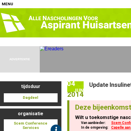
MENU
Home
Nascholingen op locatie (agenda)
ADVERTENTIE
04
Update Insuline
tijdsduur
Nascholingen online (elearning)
JUN
2014
Dagdeel
Deze bijeenkomst
organisatie
Wilt u toekomstige nasc
Nascholingen op aanvraag (in-company)
Van aanbieder:
Scem Conf
Scem Conference
Services
In de omgeving:
Capelle aan