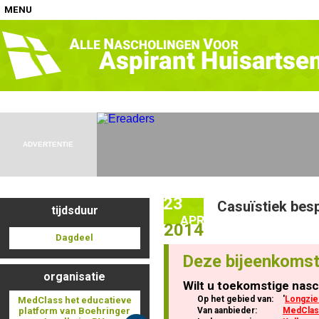
MENU
Home
Nascholingen op locatie (agenda)
ADVERTENTIE
23
Casuïstiek besp
tijdsduur
Nascholingen online (elearning)
APR
2014
Dagdeel
Deze bijeenkomst
organisatie
Wilt u toekomstige nasc
Nascholingen op aanvraag (in-company)
Op het gebied van:
'
Longzie
MedClass het educatieve
platform van Boehringer
Van aanbieder:
MedClass