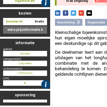
Ingelheim BV
In de omgeving:
Kollume
kosten
Nascholing aanmelden
basistarief
Gratis
Nascholing
Organisatie
extra prijsinformatie
Kleinschalige bijeenkomst 
hun eigen moeilijke spir
Zoek op kaart
informatie
een deskundige op dit geb
gebied:
De deelnemer leert aan 
Somatiek
uitslagen van het longf
categorie(ën):
combinatie met de a
Longziekten
Registreren
behandeling te komen. 
onderwerp(en):
geldende richtlijnen dienen
COPD/Astma
ICPC:
A
Inloggen
sponsoring