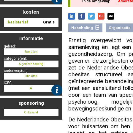
In de omgeving:
Amersfo
kosten
Nascholing aanmelden
basistarief
Gratis
Nascholing
Organisatie
informatie
Ernstig overgewicht v
samenleving en legt een
gebied:
Zoek op kaart
Somatiek
gezondheidszorg. Om pat
categorie(ën):
geven en de zorgkosten o
Algemeen & overig
zet de Nederlandse Obesi
onderwerp(en):
obesitas structureel 
Obesitas
geïntegreerde behandelin
Registreren
ICPC:
(met een aansluitend follo
A
door een team van special
psycholoog, mogeli
sponsoring
bewegingsdeskundige en 
Inloggen
Onbekend
De Nederlandse Obesitas 
voor huisartsen om hen 