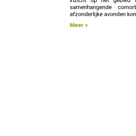
inzicht op het gebied
samenhangende comorbi
Info
afzonderlijke avonden kom
Meer >