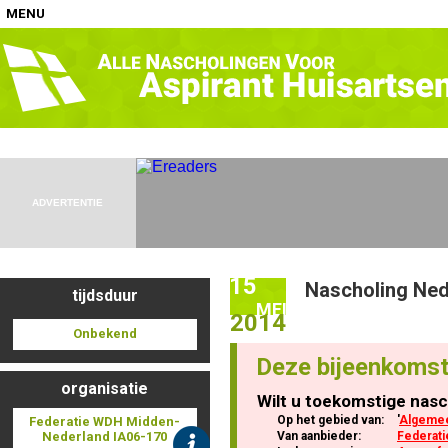
MENU
Home
Nascholingen op locatie (agenda)
ADVERTENTIE
15
Nascholing Ned
tijdsduur
Nascholingen online (elearning)
MEI
2014
Onbekend
Deze bijeenkomst
organisatie
Wilt u toekomstige nasc
Nascholingen op aanvraag (in-company)
Op het gebied van:
'
Algemee
Federatie WDH Midden-
Nederland IA06-170
Van aanbieder:
Federat