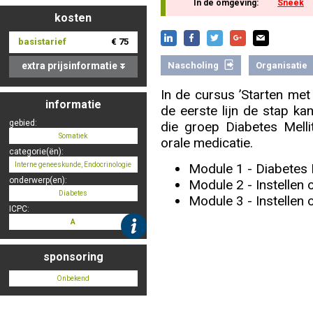
In de omgeving:
Sneek
kosten
basistarief
€ 75
Nascholing aanmelden
extra prijsinformatie
Nascholing
Organisatie
In de cursus ’Starten met 
informatie
de eerste lijn de stap ka
Zoek op kaart
gebied:
die groep Diabetes Melli
Somatiek
orale medicatie.
categorie(ën):
Module 1 - Diabetes 
Interne geneeskunde, Endocrinologie
onderwerp(en):
Module 2 - Instellen 
Registreren
Diabetes
Module 3 - Instellen 
ICPC:
A
sponsoring
Inloggen
Onbekend