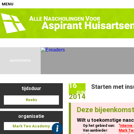
MENU
Home
Nascholingen op locatie (agenda)
ADVERTENTIE
16
Starten met ins
tijdsduur
Nascholingen online (elearning)
JUN
2014
Reeks
Deze bijeenkomst
organisatie
Wilt u toekomstige nasc
Nascholingen op aanvraag (in-company)
Op het gebied van:
'
Interne
Mark Two Academy
Van aanbieder:
Mark Tw