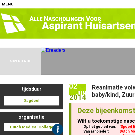
MENU
Home
Nascholingen op locatie (agenda)
ADVERTENTIE
02
Reanimatie volw
tijdsduur
Nascholingen online (elearning)
JUN
baby/kind, Zuur
2014
Dagdeel
Deze bijeenkomst
organisatie
Wilt u toekomstige nasc
Nascholingen op aanvraag (in-company)
Op het gebied van:
'
Spoed E
Dutch Medical College
Van aanbieder:
Dutch Me