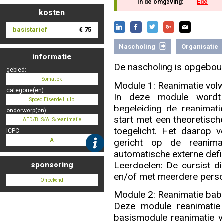
In de omgeving:
Ede
kosten
basistarief
€ 75
Nascholing aanmelden
Nascholing
Organisatie
informatie
De nascholing is opgebou
gebied:
Somatiek
Zoek op kaart
Module 1: Reanimatie vol
categorie(ën):
In deze module wordt 
Spoed Eisende Hulp
begeleiding de reanimat
onderwerp(en):
start met een theoretische
AED/BLS/ALS/reanimatie
toegelicht. Het daarop v
ICPC:
Registreren
gericht op de reanima
A
automatische externe defib
Leerdoelen: De cursist d
sponsoring
en/of met meerdere perso
Onbekend
Inloggen
Module 2: Reanimatie bab
Deze module reanimatie
basismodule reanimatie