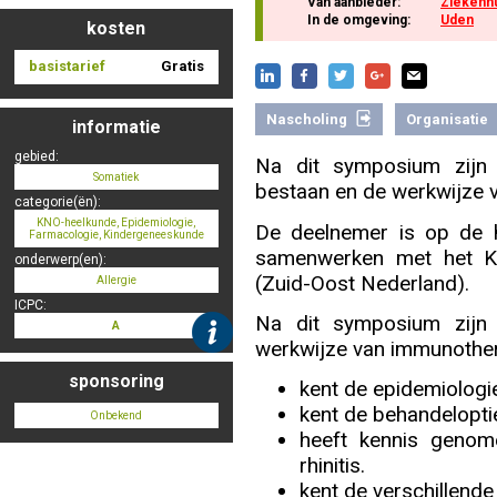
Van aanbieder:
Ziekenh
In de omgeving:
Uden
kosten
basistarief
Gratis
Nascholing aanmelden
Nascholing
Organisatie
informatie
gebied:
Na dit symposium zijn
Somatiek
Zoek op kaart
bestaan en de werkwijze v
categorie(ën):
KNO-heelkunde, Epidemiologie,
De deelnemer is op de 
Farmacologie, Kindergeneeskunde
samenwerken met het Ki
onderwerp(en):
(Zuid-Oost Nederland).
Allergie
Registreren
ICPC:
Na dit symposium zijn
A
werkwijze van immunother
sponsoring
kent de epidemiologie 
kent de behandelopties
Onbekend
Inloggen
heeft kennis genom
rhinitis.
kent de verschillend