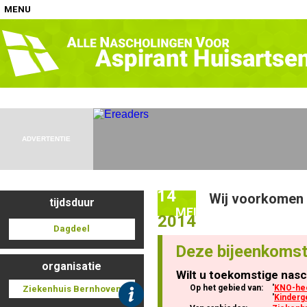
MENU
Home
Nascholingen op locatie (agenda)
ADVERTENTIE
14
Wij voorkomen 
tijdsduur
Nascholingen online (elearning)
MEI
2014
Dagdeel
Deze bijeenkomst
organisatie
Wilt u toekomstige nasc
Nascholingen op aanvraag (in-company)
Op het gebied van:
'
KNO-he
Ziekenhuis Bernhoven
'
Kinder