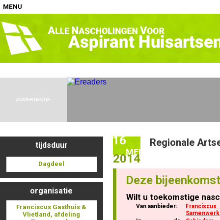
MENU
Home
Nascholingen op locatie (agenda)
ADVERTENTIE
16
Regionale Art
tijdsduur
Nascholingen online (elearning)
MEI
2014
Dagdeel
Deze bijeenkomst
organisatie
Wilt u toekomstige nasc
Nascholingen op aanvraag (in-company)
Van aanbieder:
Franciscu
Franciscus Gasthuis &
Samenwerk
Vlietland, afdeling