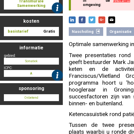
In de
Schiedam
Transmurale
omgeving:
Samenwerking
Nascholing aanmelden
kosten
basistarief
Gratis
Nascholing
Organisatie
Optimale samenwerking in
informatie
Zoek op kaart
Twee presentaties rond d
gebied:
geeft bestuurder Mark Ja
Somatiek
keten en de activit
ICPC:
A
Franciscus/Vlietland 
programma hoort u 'hoe
Registreren
sponsoring
hoogleraar in Groni
succesfactoren zijn van 
Onbekend
binnen- en buitenland.
Ketencasuïstiek rond pat
Inloggen
Tussen de twee presen
plaats waarbij u ronde d