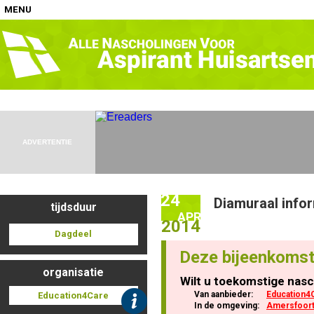
MENU
Home
Nascholingen op locatie (agenda)
ADVERTENTIE
24
Diamuraal info
tijdsduur
Nascholingen online (elearning)
APR
2014
Dagdeel
Deze bijeenkomst
organisatie
Wilt u toekomstige nasc
Nascholingen op aanvraag (in-company)
Van aanbieder:
Education4
Education4Care
In de omgeving:
Amersfoor