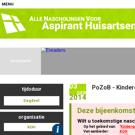
MENU
Home
Nascholingen op locatie (agenda)
ADVERTENTIE
03
PoZoB - Kinde
tijdsduur
Nascholingen online (elearning)
SEP
2014
Dagdeel
Deze bijeenkomst
organisatie
Wilt u toekomstige nasc
Nascholingen op aanvraag (in-company)
Op het gebied van:
'
Kinder
KOH
Van aanbieder:
KOH