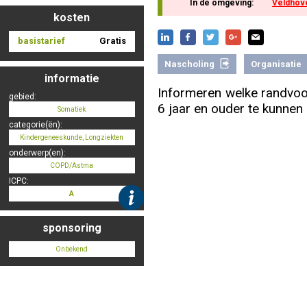
In de omgeving:
Veldhov
kosten
basistarief
Gratis
Nascholing aanmelden
Nascholing
Organisatie
informatie
Informeren welke randvoo
gebied:
6 jaar en ouder te kunnen
Somatiek
Zoek op kaart
categorie(ën):
Kindergeneeskunde, Longziekten
onderwerp(en):
COPD/Astma
ICPC:
Registreren
A
sponsoring
Onbekend
Inloggen