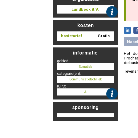
Lundbeck B.V.
kosten
basistarief
Gratis
Nasc
informatie
Het do
Prochas
gebied:
de basi
Somatiek
Tevens 
categorie(ën):
Communicatietechniek
ICPC:
A
sponsoring