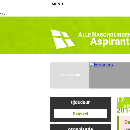
MENU
Tevens wordt de toepasbaarheid van de theorie "omgaan met weerstand" get
"/>
Home
Nascholingen op locatie (agenda)
Nascholingen online (elearning)
Nascholingen op aanvraag (in-company)
Nascholing aanmelden
Zoek op kaart
ADVERTENTIE
Registreren
Inloggen
17
tijdsduur
Info
AP
201
Dagdeel
De
organisatie
Wil