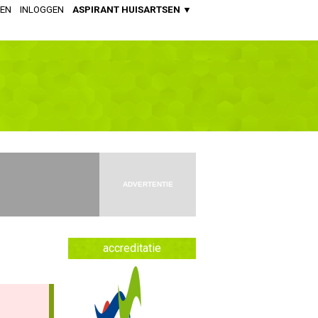
REN
INLOGGEN
ASPIRANT HUISARTSEN ▼
HUISARTSENPRAKTIJK
Huisartsen
Aspirant Huisartsen
Praktijkondersteuners Somatiek
Praktijkondersteuners GGZ
Doktersassistenten
APOTHEEK
ADVERTENTIE
Openbaar Apothekers
Ziekenhuis Apothekers
accreditatie
Apothekers Assistenten
OVERIGE SPECIALISMEN
Artsen Verstandelijk Gehandicapten