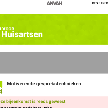
REGISTRE
raind.
Motiverende gesprekstechnieken
R
4
ze bijeenkomst is reeds geweest
t u toekomstige nascholingen vinden: