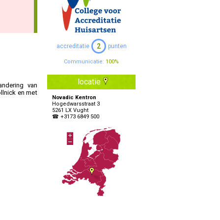
Specialisten Ouderengeneeskunde
2
accreditatie
punten
Communicatie:
100%
locatie
andering van
llnick en met
Novadic Kentron
Hogedwarsstraat 3
5261 LX Vught
☎ +3173 6849 500