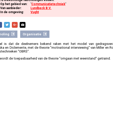
Op het gebied van:
'
Communicatietechniek
'
Van aanbieder:
Lundbeck B.V.
In de omgeving:
Vught
holing
Organisatie
el is dat de deelnemers bekend raken met het model van gedragsver
ka en Diclemente, met de theorie "motivational interviewing" van Miller en Ro
stechnieken "OBRS".
wordt de toepasbaarheid van de theorie "omgaan met weerstand" getraind.