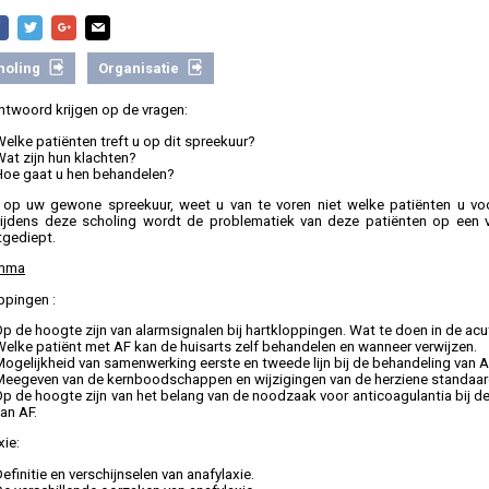
holing
Organisatie
antwoord krijgen op de vragen:
elke patiënten treft u op dit spreekuur?
at zijn hun klachten?
Hoe gaat u hen behandelen?
 op uw gewone spreekuur, weet u van te voren niet welke patiënten u vo
 Tijdens deze scholing wordt de problematiek van deze patiënten op een 
tgediept.
mma
ppingen :
p de hoogte zijn van alarmsignalen bij hartkloppingen. Wat te doen in de acut
elke patiënt met AF kan de huisarts zelf behandelen en wanneer verwijzen.
ogelijkheid van samenwerking eerste en tweede lijn bij de behandeling van A
Meegeven van de kernboodschappen en wijzigingen van de herziene standaar
Op de hoogte zijn van het belang van de noodzaak voor anticoagulantia bij d
an AF.
xie:
efinitie en verschijnselen van anafylaxie.