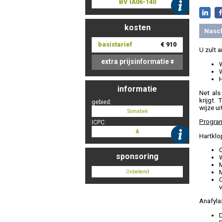
BV IA06-140
kosten
Nasc
basistarief
€ 910
U zult 
extra prijsinformatie
W
W
informatie
Net als
krijgt.
gebied:
wijze ui
Somatiek
Progra
ICPC:
A
Hartklo
O
sponsoring
W
M
Onbekend
v
Anafyla
D