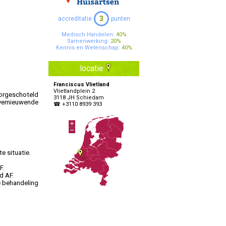
Specialisten Ouderengeneeskunde
3
accreditatie
punten
Medisch Handelen:
40%
Samenwerking:
20%
Kennis en Wetenschap:
40%
locatie
Franciscus Vlietland
Vlietlandplein 2
orgeschoteld
3118 JH Schiedam
vernieuwende
☎ +3110 8939 393
e situatie.
F.
d AF.
e behandeling