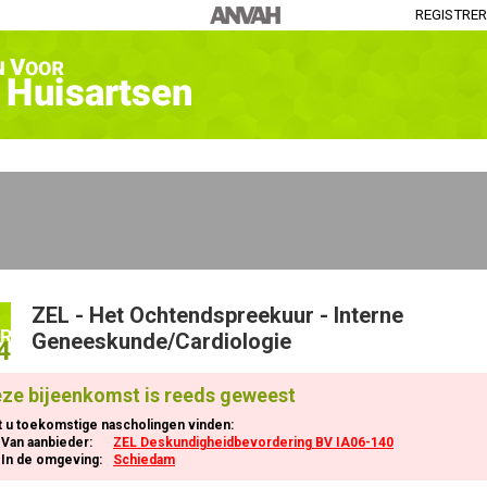
REGISTRE
ZEL - Het Ochtendspreekuur - Interne
R
Geneeskunde/Cardiologie
4
ze bijeenkomst is reeds geweest
t u toekomstige nascholingen vinden:
Van aanbieder:
ZEL Deskundigheidbevordering BV IA06-140
In de omgeving:
Schiedam