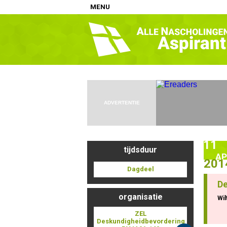
MENU
Home
Nascholingen op locatie (agenda)
Nascholingen online (elearning)
Nascholingen op aanvraag (in-company)
ADVERTENTIE
Nascholing aanmelden
Zoek op kaart
11
Registreren
tijdsduur
AP
201
Inloggen
Dagdeel
De
Info
organisatie
Wil
ZEL
Deskundigheidbevordering