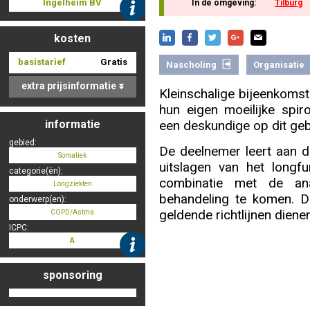
Ingelheim BV
In de omgeving:
Tilburg
kosten
Nascholing aanmelden
basistarief
Gratis
Nascholing
Organisatie
extra prijsinformatie
Kleinschalige bijeenkomst 
hun eigen moeilijke spir
Zoek op kaart
informatie
een deskundige op dit geb
gebied:
De deelnemer leert aan 
Somatiek
uitslagen van het longf
categorie(ën):
combinatie met de a
Longziekten
Registreren
behandeling te komen. 
onderwerp(en):
geldende richtlijnen dienen
COPD/Astma
ICPC:
A
Inloggen
sponsoring