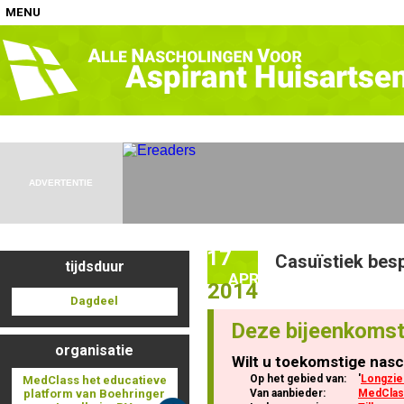
MENU
Home
Nascholingen op locatie (agenda)
ADVERTENTIE
17
Casuïstiek besp
tijdsduur
Nascholingen online (elearning)
APR
2014
Dagdeel
Deze bijeenkomst
organisatie
Wilt u toekomstige nasc
Nascholingen op aanvraag (in-company)
Op het gebied van:
'
Longzie
MedClass het educatieve
platform van Boehringer
Van aanbieder:
MedClass