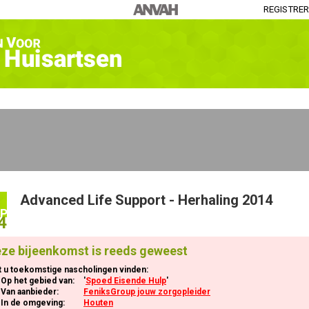
REGISTRE
Advanced Life Support - Herhaling 2014
P
4
ze bijeenkomst is reeds geweest
t u toekomstige nascholingen vinden:
Op het gebied van:
'
Spoed Eisende Hulp
'
Van aanbieder:
FeniksGroup jouw zorgopleider
In de omgeving:
Houten