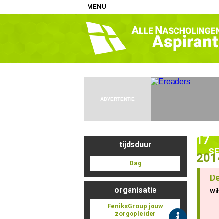
MENU
Home
Nascholingen op locatie (agenda)
Nascholingen online (elearning)
Nascholingen op aanvraag (in-company)
ADVERTENTIE
Nascholing aanmelden
Zoek op kaart
17
Registreren
tijdsduur
SE
201
Inloggen
Dag
De
Info
organisatie
Wil
FeniksGroup jouw
zorgopleider