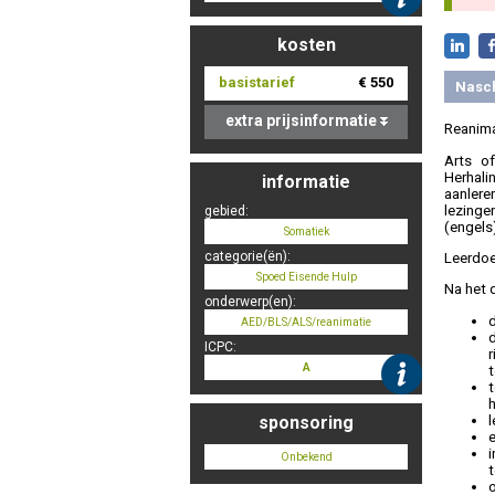
kosten
basistarief
€ 550
Nasc
extra prijsinformatie
Reanima
Arts of
Herhali
informatie
aanler
lezinge
gebied:
(engels)
Somatiek
categorie(ën):
Leerdoe
Spoed Eisende Hulp
Na het 
onderwerp(en):
d
AED/BLS/ALS/reanimatie
ICPC:
r
A
t
l
sponsoring
e
Onbekend
t