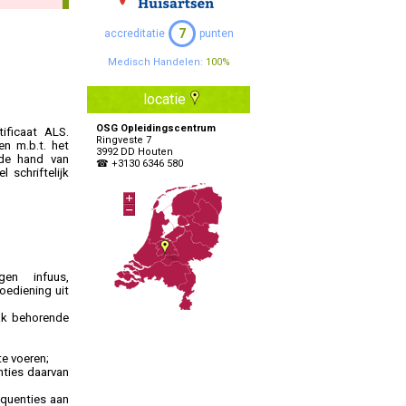
Specialisten Ouderengeneeskunde
7
accreditatie
punten
Medisch Handelen:
100%
locatie
OSG Opleidingscentrum
ificaat ALS.
Ringveste 7
en m.b.t. het
3992 DD Houten
 de hand van
☎ +3130 6346 580
 schriftelijk
gen infuus,
toediening uit
aak behorende
te voeren;
nties daarvan
equenties aan