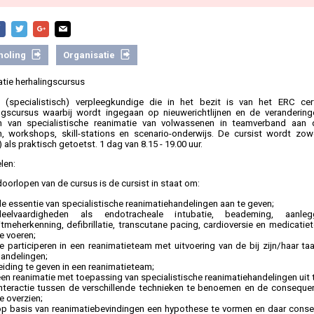
holing
Organisatie
tie herhalingscursus
 (specialistisch) verpleegkundige die in het bezit is van het ERC cert
ngscursus waarbij wordt ingegaan op nieuwerichtlijnen en de verandering
en van specialistische reanimatie van volwassenen in teamverband aan
n, workshops, skill-stations en scenario-onderwijs. De cursist wordt zowel
 als praktisch getoetst. 1 dag van 8.15 - 19.00 uur.
len:
doorlopen van de cursus is de cursist in staat om:
e essentie van specialistische reanimatiehandelingen aan te geven;
deelvaardigheden als endotracheale intubatie, beademing, aanleg
itmeherkenning, defibrillatie, transcutane pacing, cardioversie en medicatie
e voeren;
te participeren in een reanimatieteam met uitvoering van de bij zijn/haar t
handelingen;
eiding te geven in een reanimatieteam;
en reanimatie met toepassing van specialistische reanimatiehandelingen uit 
interactie tussen de verschillende technieken te benoemen en de conseque
e overzien;
op basis van reanimatiebevindingen een hypothese te vormen en daar cons