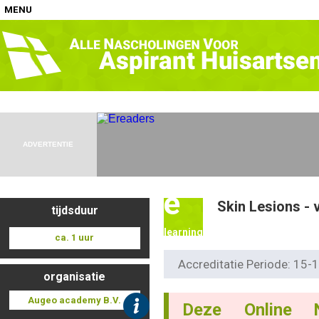
MENU
Home
Nascholingen op locatie (agenda)
ADVERTENTIE
e
Skin Lesions - 
tijdsduur
Nascholingen online (elearning)
learning
ca. 1 uur
Accreditatie Periode: 15
organisatie
Nascholingen op aanvraag (in-company)
Augeo academy B.V.
Deze Online 