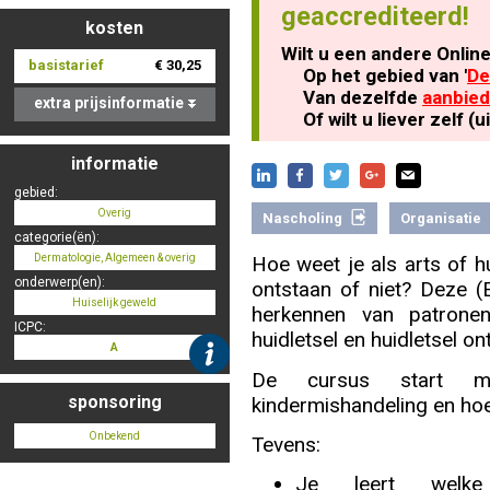
geaccrediteerd!
kosten
Wilt u een andere Onlin
basistarief
€ 30,25
Nascholing aanmelden
Op het gebied van '
De
Van dezelfde
aanbied
extra prijsinformatie
Of wilt u liever zelf 
informatie
Zoek op kaart
gebied:
Overig
Nascholing
Organisatie
categorie(ën):
Dermatologie, Algemeen & overig
Hoe weet je als arts of hu
onderwerp(en):
ontstaan of niet? Deze (E
Registreren
Huiselijk geweld
herkennen van patrone
ICPC:
huidletsel en huidletsel o
A
De cursus start m
sponsoring
kindermishandeling en hoe
Inloggen
Onbekend
Tevens:
Je leert welke