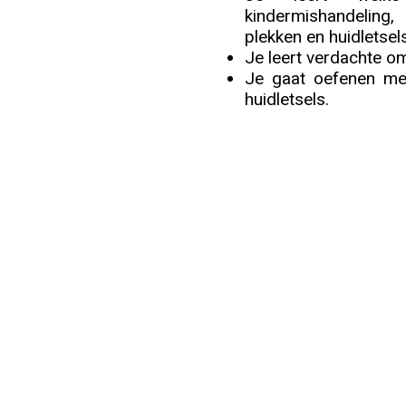
kindermishandeling,
Info
plekken en huidletse
Je leert verdachte o
Je gaat oefenen met
huidletsels.