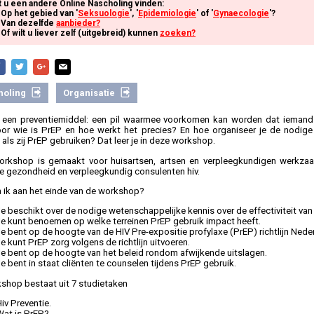
t u een andere Online Nascholing vinden:
Op het gebied van '
Seksuologie
', '
Epidemiologie
' of '
Gynaecologie
'?
Van dezelfde
aanbieder?
Of wilt u liever zelf (uitgebreid) kunnen
zoeken?
holing
Organisatie
 een preventiemiddel: een pil waarmee voorkomen kan worden dat iemand 
or wie is PrEP en hoe werkt het precies? En hoe organiseer je de nodige
 als zij PrEP gebruiken? Dat leer je in deze workshop.
rkshop is gemaakt voor huisartsen, artsen en verpleegkundigen werkza
e gezondheid en verpleegkundig consulenten hiv.
 ik aan het einde van de workshop?
e beschikt over de nodige wetenschappelijke kennis over de effectiviteit van
Je kunt benoemen op welke terreinen PrEP gebruik impact heeft.
e bent op de hoogte van de HIV Pre-expositie profylaxe (PrEP) richtlijn Nede
e kunt PrEP zorg volgens de richtlijn uitvoeren.
Je bent op de hoogte van het beleid rondom afwijkende uitslagen.
e bent in staat cliënten te counselen tijdens PrEP gebruik.
shop bestaat uit 7 studietaken
iv Preventie.
Wat is PrEP?