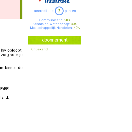
Specialisten Ouderengeneeskunde
2
accreditatie
punten
Communicatie:
20%
Kennis en Wetenschap:
40%
Maatschappelijk Handelen:
40%
abonnement
Onbekend
hiv oploopt.
 zorg voor je
am binnen de
 PrEP.
rland.