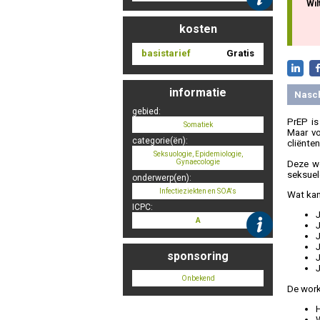
Wil
kosten
basistarief
Gratis
informatie
Nasc
gebied:
PrEP is
Somatiek
Maar vo
categorie(ën):
cliënten
Seksuologie, Epidemiologie,
Gynaecologie
Deze wo
seksuel
onderwerp(en):
Infectieziekten en SOA's
Wat kan
ICPC:
J
A
J
J
sponsoring
J
Onbekend
De work
H