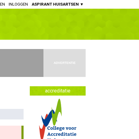
REN
INLOGGEN
ASPIRANT HUISARTSEN ▼
HUISARTSENPRAKTIJK
Huisartsen
Aspirant Huisartsen
Praktijkondersteuners Somatiek
Praktijkondersteuners GGZ
ADVERTENTIE
Doktersassistenten
APOTHEEK
accreditatie
Openbaar Apothekers
Ziekenhuis Apothekers
Apothekers Assistenten
OVERIGE SPECIALISMEN
Artsen Verstandelijk Gehandicapten