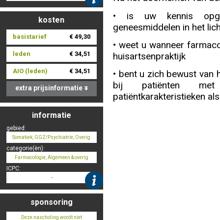
• is uw kennis opge
kosten
geneesmiddelen in het li
Nascholing aanmelden
basistarief
€ 49,30
• weet u wanneer farmaco
leden
€ 34,51
huisartsenpraktijk
AIO (leden)
€ 34,51
• bent u zich bewust van 
Zoek op kaart
bij patiënten met
extra prijsinformatie
patiëntkarakteristieken als
informatie
gebied:
Registreren
Somatiek, GGZ/Psychiatrie, Overig
categorie(ën):
Farmacologie, Algemeen & overig
ICPC:
-
Inloggen
sponsoring
Deze nascholing wordt niet