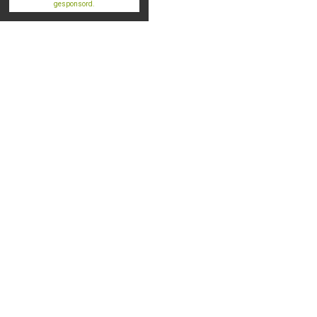
gesponsord.
Info