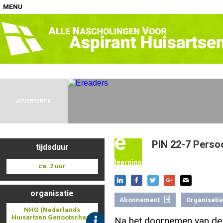
MENU
Home
Nascholingen op locatie (agenda)
ADVERTENTIE
e
PIN 22-7 Perso
tijdsduur
Nascholingen online (elearning)
learning
ca. 2 uur
organisatie
Abonnement
Organisatie
Nascholingen op aanvraag (in-company)
NHG (Nederlands
Huisartsen Genootschap)
Na het doornemen van de