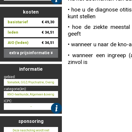
• hoe u de diagnose otiti
kosten
kunt stellen
Nascholing aanmelden
basistarief
€ 49,30
• hoe de ziekte meestal 
leden
€ 34,51
geeft
AIO (leden)
€ 34,51
• wanneer u naar de kno-ar
Zoek op kaart
extra prijsinformatie
• wanneer een ingreep (
zinvol is
informatie
gebied:
Registreren
Somatiek, GGZ/Psychiatrie, Overig
categorie(ën):
KNO-heelkunde, Algemeen & overig
ICPC:
-
Inloggen
sponsoring
Deze nascholing wordt niet