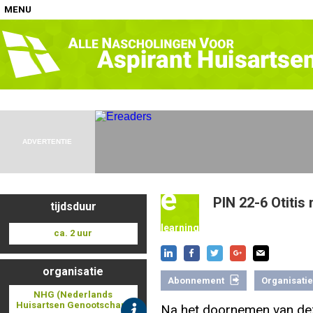
MENU
Home
Nascholingen op locatie (agenda)
ADVERTENTIE
e
PIN 22-6 Otitis
tijdsduur
Nascholingen online (elearning)
learning
ca. 2 uur
organisatie
Abonnement
Organisatie
Nascholingen op aanvraag (in-company)
NHG (Nederlands
Huisartsen Genootschap)
Na het doornemen van de