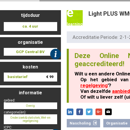
e
Light PLUS WM
tijdsduur
Nascholing aanmelden
learning
ca. 4 uur
Accreditatie Periode: 2-
organisatie
Zoek op kaart
GCP Central BV
Deze Online 
geaccrediteerd!
kosten
Wilt u een andere Onlin
basistarief
€ 99
Op het gebied van
Registreren
regelgeving
'?
Van dezelfde
aanbied
informatie
Of wilt u liever zelf 
gebied:
Overig
Inloggen
categorie(ën):
Onderzoek & statistiek, Wet- en
regelgeving
Nascholing
Organisatie
ICPC: