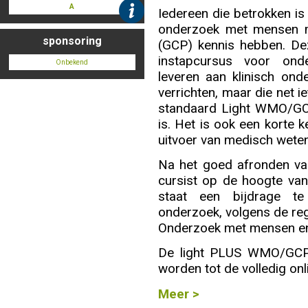
A
Iedereen die betrokken is 
Info
onderzoek met mensen m
sponsoring
(GCP) kennis hebben. D
instapcursus voor ond
Onbekend
leveren aan klinisch ond
verrichten, maar die net 
standaard Light WMO/GCP
is. Het is ook een korte 
uitvoer van medisch wete
Na het goed afronden va
cursist op de hoogte van
staat een bijdrage te
onderzoek, volgens de re
Onderzoek met mensen en 
De light PLUS WMO/GCP 
worden tot de volledig on
Meer >