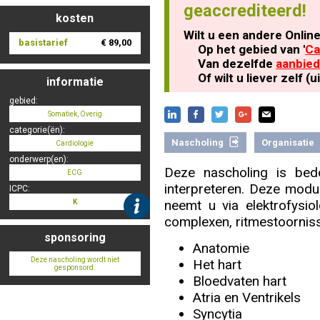
geaccrediteerd!
kosten
Wilt u een andere Onlin
basistarief
€ 89,00
Nascholing aanmelden
Op het gebied van '
Ca
Van dezelfde
aanbied
Of wilt u liever zelf 
informatie
gebied:
Somatiek, Overig
Zoek op kaart
categorie(ën):
Nascholing
Organisatie
Cardiologie
onderwerp(en):
Deze nascholing is bed
ECG
interpreteren. Deze modu
ICPC:
Registreren
neemt u via elektrofys
K
complexen, ritmestoorniss
sponsoring
Anatomie
Deze nascholing wordt niet
Het hart
gesponsord.
Inloggen
Bloedvaten hart
Atria en Ventrikels
Syncytia