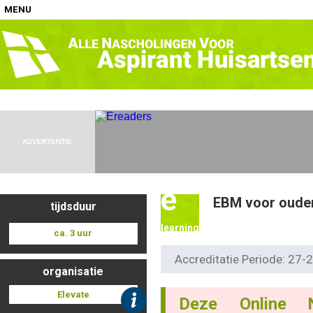
MENU
Home
Nascholingen op locatie (agenda)
ADVERTENTIE
e
EBM voor ouder
tijdsduur
Nascholingen online (elearning)
learning
ca. 3 uur
Accreditatie Periode: 27
organisatie
Nascholingen op aanvraag (in-company)
Elevate
Deze Online 