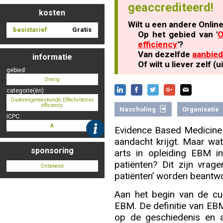
geaccrediteerd!
kosten
Wilt u een andere Onlin
basistarief
Gratis
Nascholing aanmelden
Op het gebied van '
O
efficiency
'?
Van dezelfde
aanbied
informatie
Of wilt u liever zelf 
gebied:
Overig
Zoek op kaart
categorie(ën):
Ouderengeneeskunde, Effectiviteit en
efficiency
Nascholing
Organisatie
ICPC:
A
Evidence Based Medicine 
Registreren
aandacht krijgt. Maar wat
sponsoring
arts in opleiding EBM i
patiënten? Dit zijn vra
Onbekend
patiënten’ worden beantw
Inloggen
Aan het begin van de cu
EBM. De definitie van EB
op de geschiedenis en 