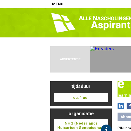
MENU
Home
Nascholingen op locatie (agenda)
Nascholingen online (elearning)
Nascholingen op aanvraag (in-company)
ADVERTENTIE
Nascholing aanmelden
Zoek op kaart
e
Registreren
tijdsduur
Inloggen
learni
ca. 1 uur
Info
organisatie
Abon
NHG (Nederlands
Huisartsen Genootschap)
PIN in 