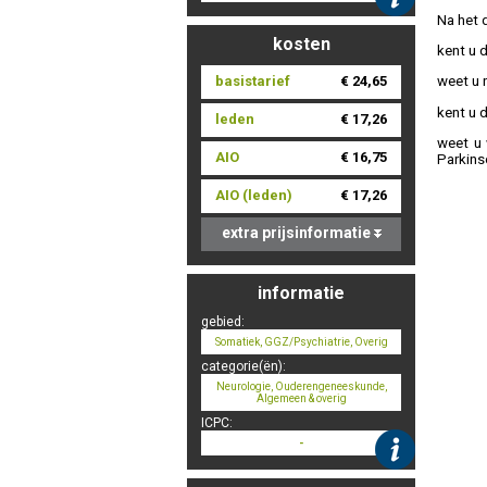
Na het 
kosten
kent u 
basistarief
€ 24,65
weet u 
kent u 
leden
€ 17,26
weet u 
AIO
€ 16,75
Parkins
AIO (leden)
€ 17,26
extra prijsinformatie
informatie
gebied:
Somatiek, GGZ/Psychiatrie, Overig
categorie(ën):
Neurologie, Ouderengeneeskunde,
Algemeen & overig
ICPC:
-