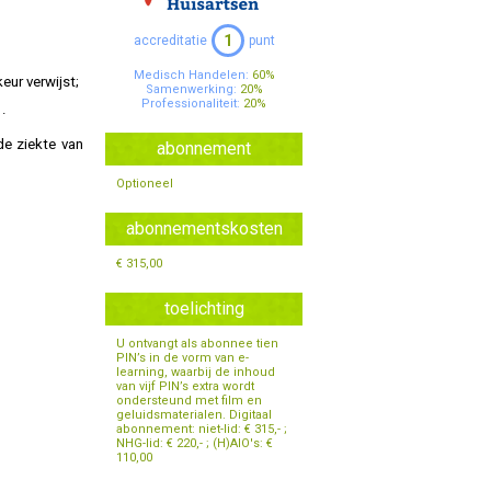
Specialisten Ouderengeneeskunde
1
accreditatie
punt
Medisch Handelen:
60%
eur verwijst;
Samenwerking:
20%
Professionaliteit:
20%
·
de ziekte van
abonnement
Optioneel
abonnementskosten
€ 315,00
toelichting
U ontvangt als abonnee tien
PIN’s in de vorm van e-
learning, waarbij de inhoud
van vijf PIN’s extra wordt
ondersteund met film en
geluidsmaterialen. Digitaal
abonnement: niet-lid: € 315,- ;
NHG-lid: € 220,- ; (H)AIO's: €
110,00