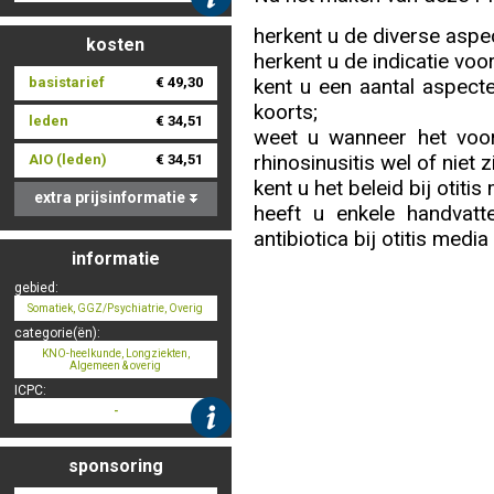
herkent u de diverse aspec
kosten
herkent u de indicatie voor
Nascholing aanmelden
kent u een aantal aspecte
basistarief
€ 49,30
koorts;
leden
€ 34,51
weet u wanneer het voors
rhinosinusitis wel of niet zi
AIO (leden)
€ 34,51
kent u het beleid bij otitis
Zoek op kaart
extra prijsinformatie
heeft u enkele handvatt
antibiotica bij otitis media
informatie
gebied:
Registreren
Somatiek, GGZ/Psychiatrie, Overig
categorie(ën):
KNO-heelkunde, Longziekten,
Algemeen & overig
ICPC:
-
Inloggen
sponsoring