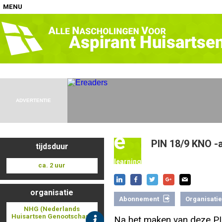
MENU
Home
Nascholingen op locatie (agenda)
ADVERTENTIE
e
PIN 18/9 KNO -a
tijdsduur
Nascholingen online (elearning)
learning
ca. 2 uur
organisatie
Abonnement
Organisatie
Nascholingen op aanvraag (in-company)
NHG (Nederlands
Huisartsen Genootschap)
Na het maken van deze PI