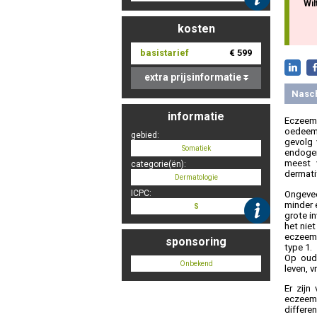
Wil
kosten
basistarief
€ 599
extra prijsinformatie
Nasc
informatie
Eczeem
oedeem,
gebied:
gevolg 
Somatiek
endogen
meest 
categorie(ën):
dermati
Dermatologie
ICPC:
Ongevee
minder 
S
grote i
het nie
eczeem 
sponsoring
type 1.
Op oude
Onbekend
leven, v
Er zijn
eczeem
differe