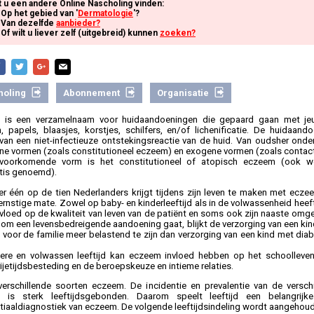
t u een andere Online Nascholing vinden:
Op het gebied van '
Dermatologie
'?
Van dezelfde
aanbieder?
Of wilt u liever zelf (uitgebreid) kunnen
zoeken?
holing
Abonnement
Organisatie
 is een verzamelnaam voor huidaandoeningen die gepaard gaan met jeu
 papels, blaasjes, korstjes, schilfers, en/of lichenificatie. De huidaand
van een niet-infectieuze ontstekingsreactie van de huid. Van oudsher ond
e vormen (zoals constitutioneel eczeem) en exogene vormen (zoals contac
voorkomende vorm is het constitutioneel of atopisch eczeem (ook w
tis genoemd).
r één op de tien Nederlanders krijgt tijdens zijn leven te maken met ecze
ernstige mate. Zowel op baby- en kinderleeftijd als in de volwassenheid hee
nvloed op de kwaliteit van leven van de patiënt en soms ook zijn naaste omg
t om een levensbedreigende aandoening gaat, blijkt de verzorging van een kin
voor de familie meer belastend te zijn dan verzorging van een kind met diab
re en volwassen leeftijd kan eczeem invloed hebben op het schoolleven,
rijetijdsbesteding en de beroepskeuze en intieme relaties.
 verschillende soorten eczeem. De incidentie en prevalentie van de versch
 is sterk leeftijdsgebonden. Daarom speelt leeftijd een belangrijk
ntiaaldiagnostiek van eczeem. De volgende leeftijdsindeling wordt aangehou