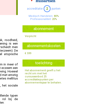
Specialisten Ouderengeneeskunde
2
accreditatie
punten
Medisch Handelen:
80%
Professionaliteit:
20%
abonnement
Verplicht
k, roodheid,
oening is een
abonnementskosten
erscheidt men
teczeem). De
€ 599
el atopische
toelichting
em in meer of
ft eczeem een
Het abonnement geeft u het
eving. Hoewel
recht om met het
d met ernstig
cursusaanbod 25
etes mellitus
accreditatiepunten per
abonnementsjaar te behalen.
 het sociale
illende typen
e rol bij de
den: