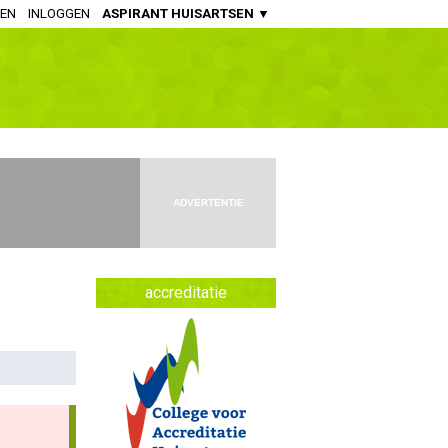
REN
INLOGGEN
ASPIRANT HUISARTSEN ▼
HUISARTSENPRAKTIJK
Huisartsen
Aspirant Huisartsen
Praktijkondersteuners Somatiek
Praktijkondersteuners GGZ
ADVERTENTIE
Doktersassistenten
APOTHEEK
accreditatie
Openbaar Apothekers
Ziekenhuis Apothekers
Apothekers Assistenten
OVERIGE SPECIALISMEN
Artsen Verstandelijk Gehandicapten