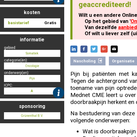
geaccrediteerd!
kosten
Wilt u een andere Onlin
Nascholing aanmelden
Op het gebied van '
On
basistarief
Gratis
Van dezelfde
aanbied
Of wilt u liever zelf 
informatie
gebied:
Zoek op kaart
Somatiek
categorie(ën):
Nascholing
Organisatie
Oncologie
Pijn bij patiënten met k
onderwerp(en):
Pijn
Tegen de achtergrond van
Registreren
ICPC:
toename van pijn optrede
A
Mednet CME leert u over 
doorbraakpijn herkent en 
sponsoring
Na bestudering van deze m
Inloggen
Grünenthal B.V.
volgende onderwerpen:
Wat is doorbraakpijn