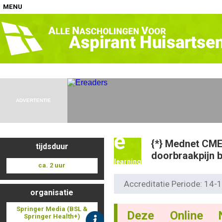
MENU
Home
Nascholingen op locatie (agenda)
ADVERTENTIE
e
{*} Mednet CME
tijdsduur
Nascholingen online (elearning)
doorbraakpijn b
learning
ca. 2 uur
Accreditatie Periode: 14
organisatie
Nascholingen op aanvraag (in-company)
Springer Media (BSL &
Deze Online 
Springer Health+)